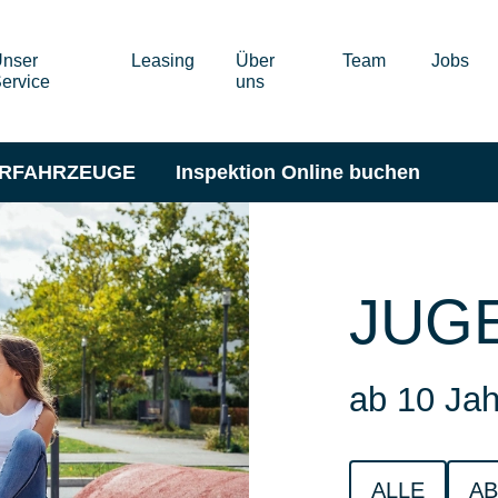
nser
Leasing
Über
Team
Jobs
ervice
uns
ERFAHRZEUGE
Inspektion Online buchen
JUG
ab 10 Jah
ALLE
AB