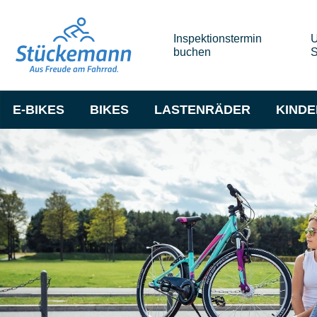
Inspektionstermin
U
buchen
S
E-BIKES
BIKES
LASTENRÄDER
KIND