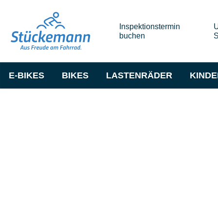
Inspektionstermin
U
buchen
S
E-BIKES
BIKES
LASTENRÄDER
KIND