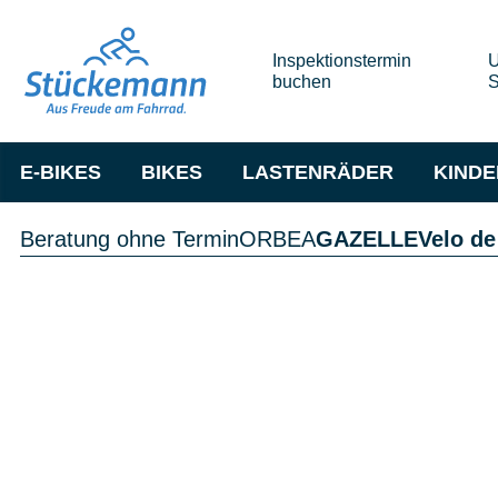
Inspektionstermin
U
buchen
S
E-BIKES
BIKES
LASTENRÄDER
KIND
Beratung ohne Termin
ORBEA
GAZELLE
Velo de