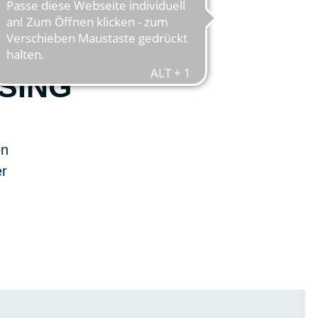
ASING
en
er