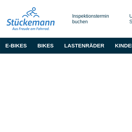
Inspektionstermin
U
buchen
S
E-BIKES
BIKES
LASTENRÄDER
KIND