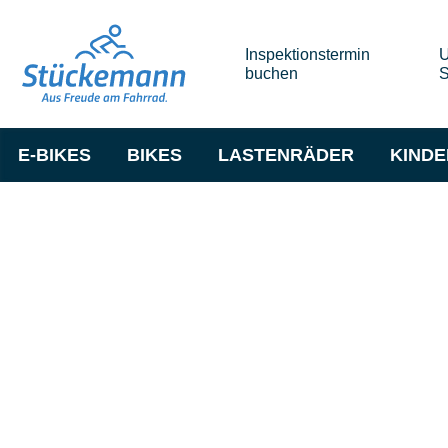
Inspektionstermin
U
buchen
S
E-BIKES
BIKES
LASTENRÄDER
KIND