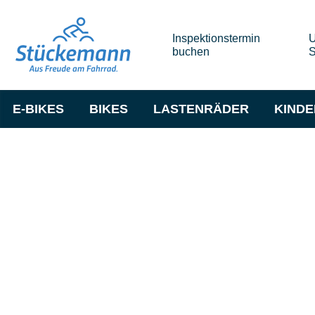
Inspektionstermin
U
buchen
S
E-BIKES
BIKES
LASTENRÄDER
KIND