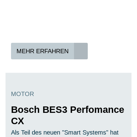
In drei Schritten zum neuen Bike:
Lieblings-Bike aussuchen
Vertrag abschließen
Abholen und Spaß haben
MEHR ERFAHREN
MOTOR
Bosch BES3 Perfomance
CX
Als Teil des neuen "Smart Systems" hat