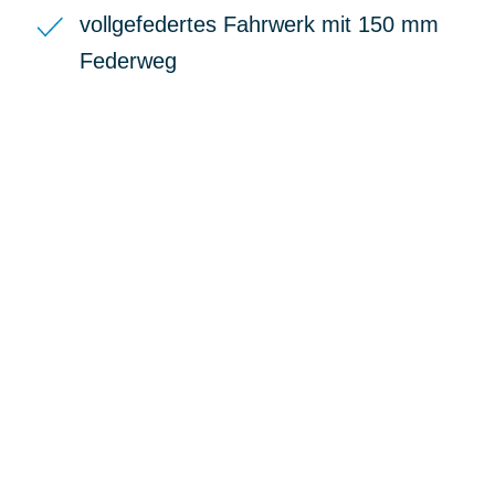
vollgefedertes Fahrwerk mit 150 mm
Federweg
BIKE-LEASING
EINFACH UND PREISGÜNSTIG ZUM
NEUEN DIENSTRAD
Wir beraten Sie gerne welches Bike zu
Ihren und Ihren Anforderungen passt -
und können Ihnen attraktive Leasing-
Konditionen vermitteln.