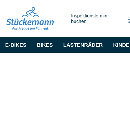
Inspektionstermin
U
buchen
S
E-BIKES
BIKES
LASTENRÄDER
KIND