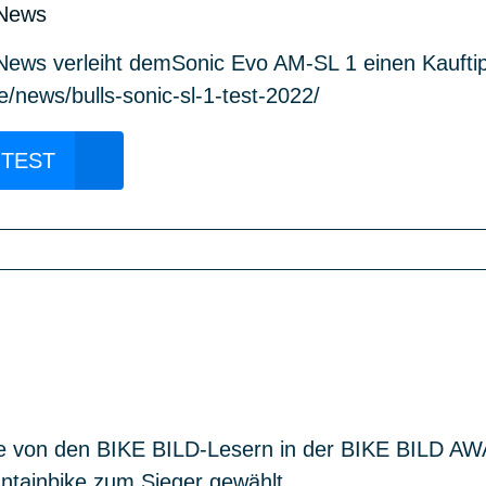
News
ws verleiht demSonic Evo AM-SL 1 einen Kauftipp
/news/bulls-sonic-sl-1-test-2022/
 TEST
e von den BIKE BILD-Lesern in der BIKE BILD A
ntainbike zum Sieger gewählt.