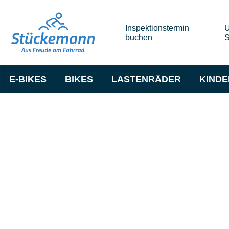
Inspektionstermin
U
buchen
S
E-BIKES
BIKES
LASTENRÄDER
KIND