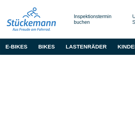
Inspektionstermin
U
buchen
S
E-BIKES
BIKES
LASTENRÄDER
KIND