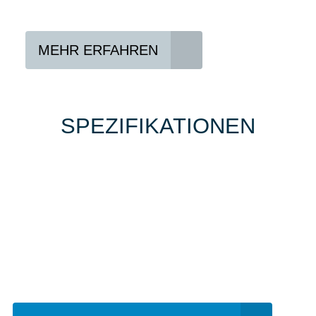
Abholen und Spaß haben
MEHR ERFAHREN
SPEZIFIKATIONEN
Einfach mal Probe
fahren?