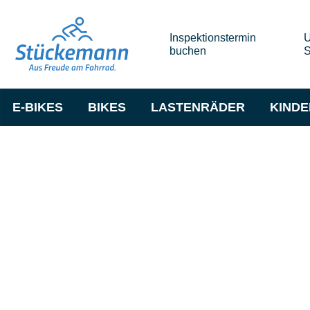
Inspektionstermin
U
buchen
S
E-BIKES
BIKES
LASTENRÄDER
KIND