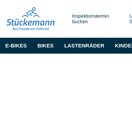
Inspektionstermin
U
buchen
S
E-BIKES
BIKES
LASTENRÄDER
KIND