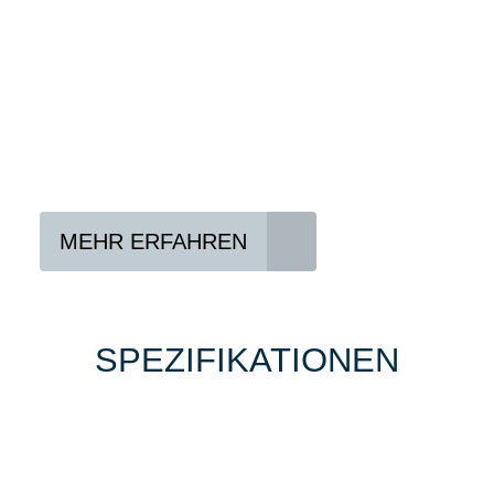
Konditionen vermitteln.
In drei Schritten zum neuen Bike:
Lieblings-Bike aussuchen
Vertrag abschließen
Abholen und Spaß haben
MEHR ERFAHREN
SPEZIFIKATIONEN