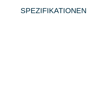
SPEZIFIKATIONEN
BIKE-LEASING
EINFACH UND PREISGÜNSTIG ZUM
NEUEN DIENSTRAD
Wir beraten Sie gerne welches Bike zu
Ihren und Ihren Anforderungen passt -
und können Ihnen attraktive Leasing-