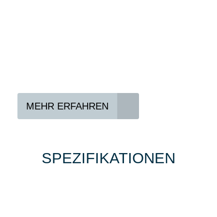
Konditionen vermitteln.
In drei Schritten zum neuen Bike:
Lieblings-Bike aussuchen
Vertrag abschließen
Abholen und Spaß haben
MEHR ERFAHREN
SPEZIFIKATIONEN