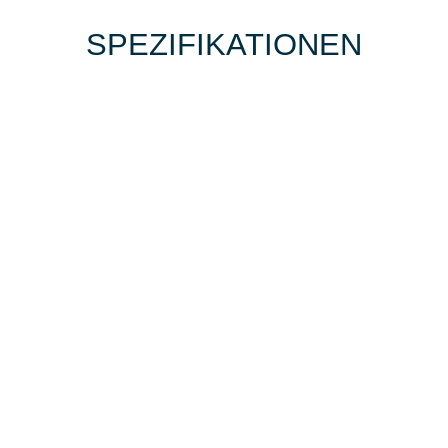
SPEZIFIKATIONEN
BIKE-LEASING
EINFACH UND PREISGÜNSTIG ZUM
NEUEN DIENSTRAD
Wir beraten Sie gerne welches Bike zu
Ihren und Ihren Anforderungen passt -
und können Ihnen attraktive Leasing-