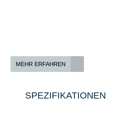
Konditionen vermitteln.
In drei Schritten zum neuen Bike:
Lieblings-Bike aussuchen
Vertrag abschließen
Abholen und Spaß haben
MEHR ERFAHREN
SPEZIFIKATIONEN