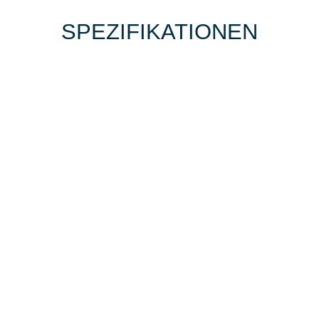
SPEZIFIKATIONEN
BIKE-LEASING
EINFACH UND PREISGÜNSTIG ZUM
NEUEN DIENSTRAD
Wir beraten Sie gerne welches Bike zu
Ihren und Ihren Anforderungen passt -
und können Ihnen attraktive Leasing-