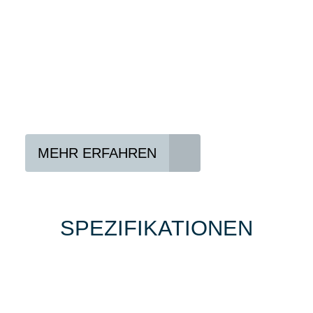
Konditionen vermitteln.
In drei Schritten zum neuen Bike:
Lieblings-Bike aussuchen
Vertrag abschließen
Abholen und Spaß haben
MEHR ERFAHREN
SPEZIFIKATIONEN