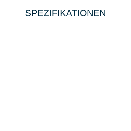
SPEZIFIKATIONEN
BIKE-LEASING
EINFACH UND PREISGÜNSTIG ZUM
NEUEN DIENSTRAD
Wir beraten Sie gerne welches Bike zu
Ihren und Ihren Anforderungen passt -
und können Ihnen attraktive Leasing-