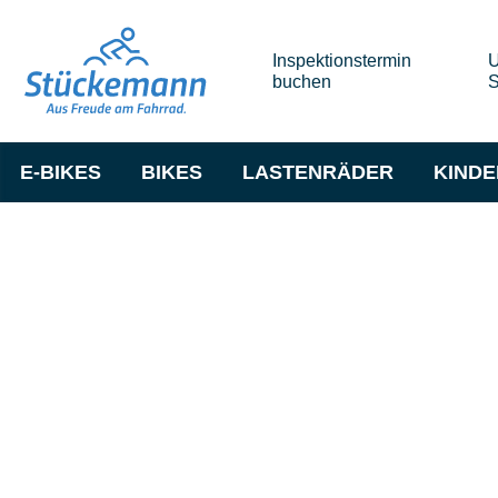
Inspektionstermin
U
buchen
S
E-BIKES
BIKES
LASTENRÄDER
KIND