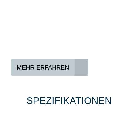
Konditionen vermitteln.
In drei Schritten zum neuen Bike:
Lieblings-Bike aussuchen
Vertrag abschließen
Abholen und Spaß haben
MEHR ERFAHREN
SPEZIFIKATIONEN