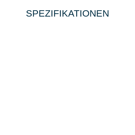
SPEZIFIKATIONEN
BIKE-LEASING
EINFACH UND PREISGÜNSTIG ZUM
NEUEN DIENSTRAD
Wir beraten Sie gerne welches Bike zu
Ihren und Ihren Anforderungen passt -
und können Ihnen attraktive Leasing-