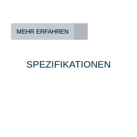
Vertrag abschließen
Abholen und Spaß haben
MEHR ERFAHREN
SPEZIFIKATIONEN
Einfach mal Probe
fahren?