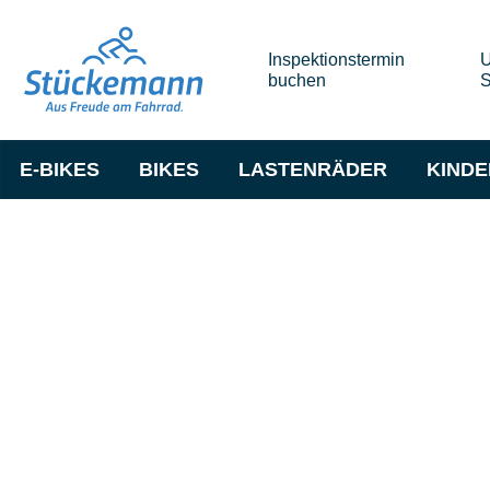
Inspektionstermin
U
buchen
S
E-BIKES
BIKES
LASTENRÄDER
KIND