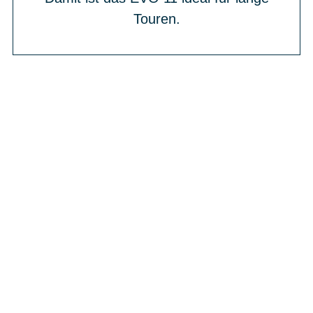
Touren.
BIKE-LEASING
EINFACH UND PREISGÜNSTIG ZUM
NEUEN DIENSTRAD
Wir beraten Sie gerne welches Bike zu
Ihren und Ihren Anforderungen passt -
und können Ihnen attraktive Leasing-
Konditionen vermitteln.
In drei Schritten zum neuen Bike: