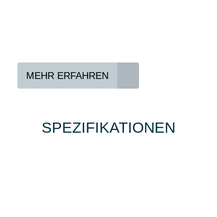
Lieblings-Bike aussuchen
Vertrag abschließen
Abholen und Spaß haben
MEHR ERFAHREN
SPEZIFIKATIONEN
Einfach mal Probe