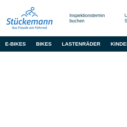
Inspektionstermin
U
buchen
S
E-BIKES
BIKES
LASTENRÄDER
KIND