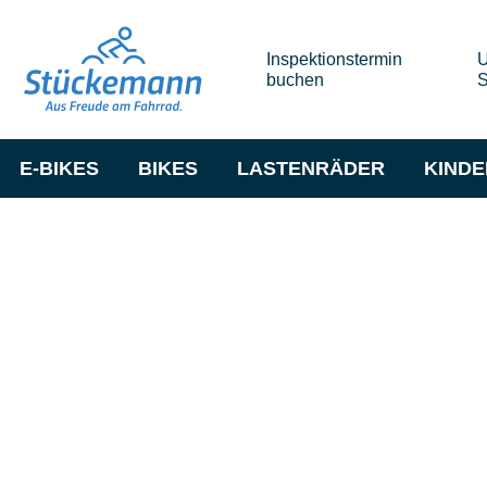
Inspektionstermin
U
buchen
S
E-BIKES
BIKES
LASTENRÄDER
KIND