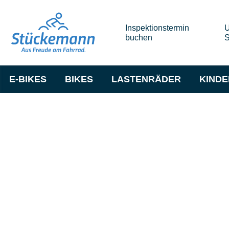
Inspektionstermin
U
buchen
S
E-BIKES
BIKES
LASTENRÄDER
KIND