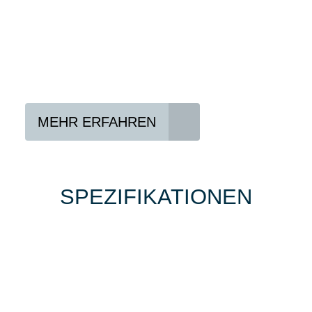
In drei Schritten zum neuen Bike:
Lieblings-Bike aussuchen
Vertrag abschließen
Abholen und Spaß haben
MEHR ERFAHREN
SPEZIFIKATIONEN
Einfach mal Probe