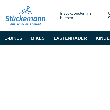
Inspektionstermin
U
buchen
S
E-BIKES
BIKES
LASTENRÄDER
KIND