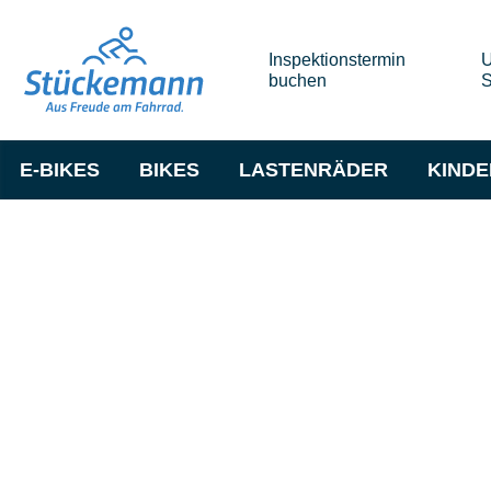
Inspektionstermin
U
buchen
S
E-BIKES
BIKES
LASTENRÄDER
KIND