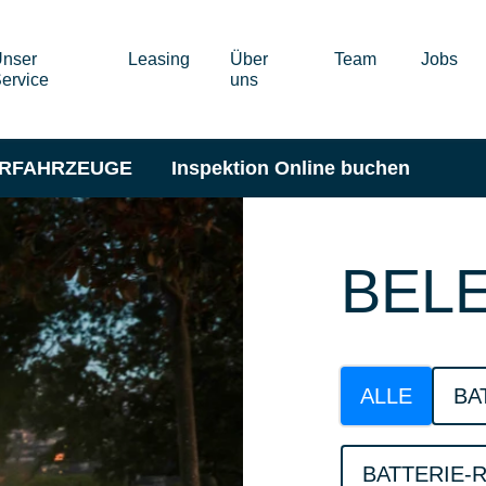
nser
Leasing
Über
Team
Jobs
ervice
uns
ERFAHRZEUGE
Inspektion Online buchen
BEL
ALLE
BA
BATTERIE-